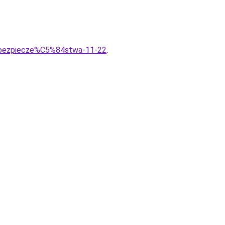
-i-bezpiecze%C5%84stwa-11-22
.